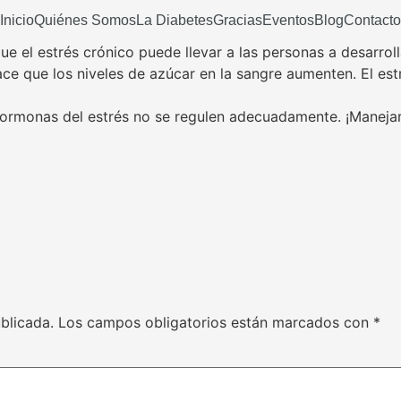
Inicio
Quiénes Somos
La Diabetes
Gracias
Eventos
Blog
Contacto
e el estrés crónico puede llevar a las personas a desarroll
hace que los niveles de azúcar en la sangre aumenten. El est
rmonas del estrés no se regulen adecuadamente. ¡Manejar e
blicada.
Los campos obligatorios están marcados con
*